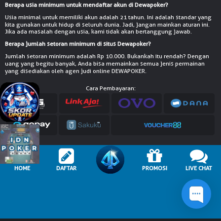
Berapa usia minimum untuk mendaftar akun di Dewapoker?
Usia minimal untuk memiliki akun adalah 21 tahun. Ini adalah standar yang
kita gunakan untuk hidup di seluruh dunia. Jadi, jangan mainkan aturan ini.
Jika ada masalah dengan usia, kami tidak akan bertanggung jawab.
Berapa jumlah setoran minimum di situs Dewapoker?
Jumlah setoran minimum adalah Rp 10.000. Bukankah itu rendah? Dengan
uang yang begitu banyak, Anda bisa memainkan semua jenis permainan
yang disediakan oleh agen judi online DEWAPOKER.
Cara Pembayaran:
Dukungan Perangkat :
Keamanan Terjamin :
HOME
DAFTAR
PROMOSI
LIVE CHAT
© Copyright 2026 dewapokerlogin.club - All right reserved | 18+