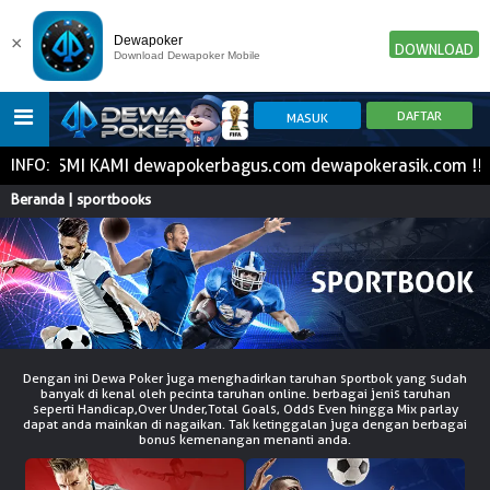
×
Dewapoker
DOWNLOAD
Download Dewapoker Mobile
INK RESMI KAMI dewapokerbagus.com dewapokerasik.com !!!
INFO:
HOME
Beranda | sportbooks
POKER
SLOT GAME
IDN E-LOTTERY
NEW
NEW
SPORTBOOK
LIVE CASINO
IDNLIVE
NEW
Dengan ini Dewa Poker juga menghadirkan taruhan sportbok yang sudah
banyak di kenal oleh pecinta taruhan online. berbagai jenis taruhan
seperti Handicap,Over Under,Total Goals, Odds Even hingga Mix parlay
TOGEL
ESPORTS
ARCADE
dapat anda mainkan di nagaikan. Tak ketinggalan juga dengan berbagai
bonus kemenangan menanti anda.
NEW
NEW
NEW
TEMBAK IKAN
IDNRAFFLE
IDNTRADE