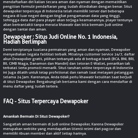
mendaftarkan diri kalian secara aman dan nyaman dengan memastikan
pengisian formulir pendaftaran yang sudah disediakan dengan benar. Situs
dewapoker terpercaya di Indonesia telah memiliki server dari beberapa
negara di luar negeri dengan tingkat pengamanan data yang tinggi,
sehingga data dari para player akan terjaga keamanannya, player tentunya
akan bertransaksi tanpa merasa khawatir dan bisa bermain judi online
dengan santai dan aman.
Dewapoker : Situs Judi Online No. 1 Indonesia,
Hadiah Berlimpah
Demi terciptanya suasana permainan yang aman dan nyaman, Dewapoker
menyediakan segala fasilitas terbaik. Misalnya customer service 24/7, daftar
akun Dewapoker gratis, pilihan terbanyak ada di berbagai bank (BCA, BNI, BRI,
BII, CIMB Niaga, Danamon dan Mandiri) dan setoran E-Wallet, penarikan tak
terbatas serta promosi menarik. Situs taruhan online terpercaya di Indonesia
ini juga dilatih untuk tetap profesional dan ramah saat melayani pelanggan
selama 24 jam. Karenanya, Anda tidak perlu khawatir kesulitan saat berjudi
di situs Dewapoker. Bergabunglah bersama kami dengan cara mendaftar di
menu daftar yang sudah tertera.
FAQ - Situs Terpercaya Dewapoker
Amankah Bermain Di Situs Dewapoker?
Sangatlah aman bermain di judi online Dewapoker, Karena Dewapoker
merupakan website yang mendapatkan lisensi resmi dari pagcor dan
memiliki ribuan member dan aktif setiap harinya.