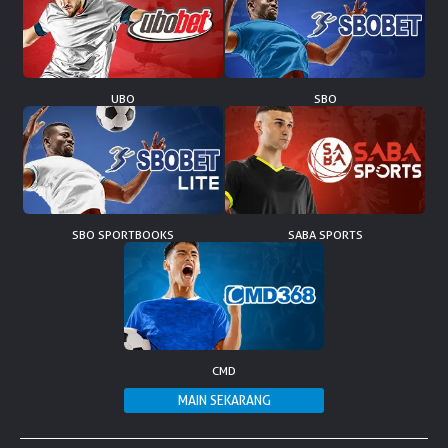
NEW
TANGKAS
RTP
UBO
SBO
DEPOSIT
WITHDRAW
PROMOSI
SBO SPORTBOOKS
SABA SPORTS
DOWNLOAD APLIKASI
REFERRAL
JACKPOT
CMD
VIP MEMBER
HUBUNGI KAMI