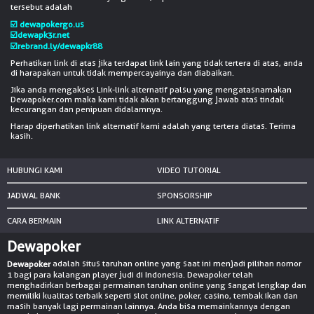
tersebut adalah
NEW
☑️ dewapokergo.us
☑️
dewapk3r.net
TANGKAS
RTP
☑️
rebrand.ly/dewapkr88
Perhatikan link di atas jika terdapat link lain yang tidak tertera di atas, anda
di harapakan untuk tidak mempercayainya dan diabaikan.
DEPOSIT
Jika anda mengakses Link-link alternatif palsu yang mengatasnamakan
Dewapoker.com maka kami tidak akan bertanggung jawab atas tindak
WITHDRAW
kecurangan dan penipuan didalamnya.
Harap diperhatikan link alternatif kami adalah yang tertera diatas. Terima
kasih.
PROMOSI
HUBUNGI KAMI
VIDEO TUTORIAL
DOWNLOAD APLIKASI
JADWAL BANK
SPONSORSHIP
REFERRAL
CARA BERMAIN
LINK ALTERNATIF
JACKPOT
Dewapoker
adalah situs taruhan online yang saat ini menjadi pilihan nomor
Dewapoker
VIP MEMBER
1 bagi para kalangan player judi di Indonesia. Dewapoker telah
menghadirkan berbagai permainan taruhan online yang sangat lengkap dan
memiliki kualitas terbaik seperti slot online, poker, casino, tembak ikan dan
HUBUNGI KAMI
masih banyak lagi permainan lainnya. Anda bisa memainkannya dengan