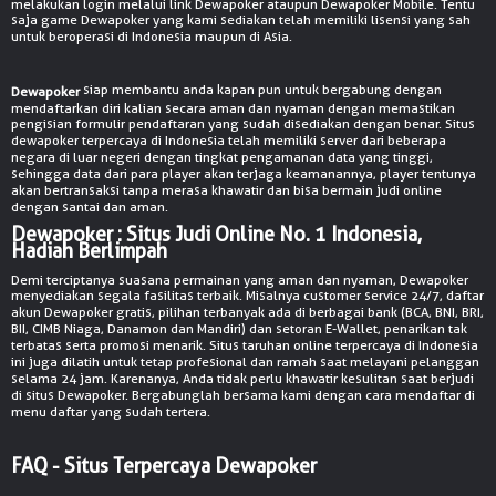
melakukan login melalui link Dewapoker ataupun Dewapoker Mobile. Tentu
© Copyright 2026 dewapokerlogin.club - All right reserved | 18+
saja game Dewapoker yang kami sediakan telah memiliki lisensi yang sah
untuk beroperasi di Indonesia maupun di Asia.
siap membantu anda kapan pun untuk bergabung dengan
Dewapoker
mendaftarkan diri kalian secara aman dan nyaman dengan memastikan
pengisian formulir pendaftaran yang sudah disediakan dengan benar. Situs
dewapoker terpercaya di Indonesia telah memiliki server dari beberapa
negara di luar negeri dengan tingkat pengamanan data yang tinggi,
sehingga data dari para player akan terjaga keamanannya, player tentunya
akan bertransaksi tanpa merasa khawatir dan bisa bermain judi online
dengan santai dan aman.
Dewapoker : Situs Judi Online No. 1 Indonesia,
Hadiah Berlimpah
Demi terciptanya suasana permainan yang aman dan nyaman, Dewapoker
menyediakan segala fasilitas terbaik. Misalnya customer service 24/7, daftar
akun Dewapoker gratis, pilihan terbanyak ada di berbagai bank (BCA, BNI, BRI,
BII, CIMB Niaga, Danamon dan Mandiri) dan setoran E-Wallet, penarikan tak
terbatas serta promosi menarik. Situs taruhan online terpercaya di Indonesia
ini juga dilatih untuk tetap profesional dan ramah saat melayani pelanggan
selama 24 jam. Karenanya, Anda tidak perlu khawatir kesulitan saat berjudi
di situs Dewapoker. Bergabunglah bersama kami dengan cara mendaftar di
menu daftar yang sudah tertera.
FAQ - Situs Terpercaya Dewapoker