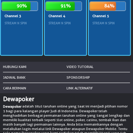
90%
91%
84%
Channel 3
Channel 4
Channel 5
STREAM N SPIN
STREAM N SPIN
STREAM N SPIN
HUBUNGI KAMI
VIDEO TUTORIAL
JADWAL BANK
SPONSORSHIP
CARA BERMAIN
LINK ALTERNATIF
Dewapoker
adalah situs taruhan online yang saat ini menjadi pilihan nomor
Dewapoker
1 bagi para kalangan player judi di Indonesia. Dewapoker telah
menghadirkan berbagai permainan taruhan online yang sangat lengkap dan
memiliki kualitas terbaik seperti slot online, poker, casino, tembak ikan dan
masih banyak lagi permainan lainnya. Anda bisa memainkannya dengan
melakukan login melalui link Dewapoker ataupun Dewapoker Mobile. Tentu
saja game Dewapoker yang kami sediakan telah memiliki lisensi yang sah